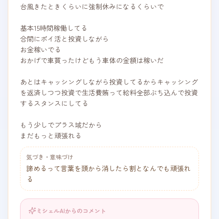
台風きたときくらいに強制休みになるくらいで

基本15時間稼働してる

合間にポイ活と投資しながら

お金稼いでる

おかげで車買ったけどもう車体の金額は稼いだ

あとはキャッシングしながら投資してるからキャッシング
を返済しつつ投資で生活費賄って給料全部ぶち込んで投資
するスタンスにしてる

もう少しでプラス域だから

まだもっと頑張れる
気づき・意味づけ
諦めるって言葉を頭から消したら割となんでも頑張れ
る
ミシェルAIからのコメント