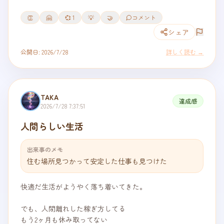
👏
🤗
💞
1
💡
🤝
コメント
シェア
公開日:
2026/7/28
詳しく読む →
TAKA
達成感
2026/7/28 7:37:51
人間らしい生活
出来事のメモ
快適だ生活がようやく落ち着いてきた。

でも、人間離れした稼ぎ方してる

もう2ヶ月も休み取ってない
